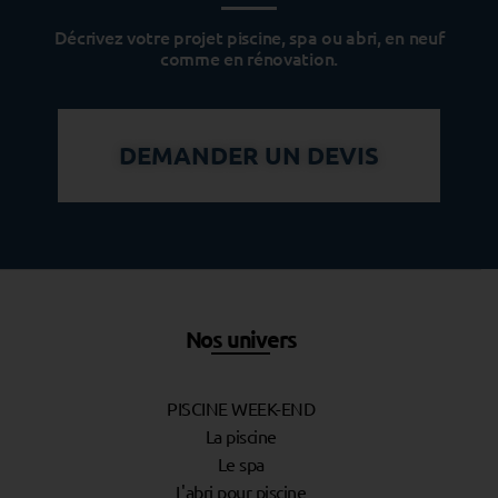
i
Décrivez votre projet piscine, spa ou abri, en neuf
s
comme en rénovation.
c
i
n
DEMANDER UN DEVIS
e
?
Nos univers
PISCINE WEEK-END
La piscine
Le spa
L'abri pour piscine