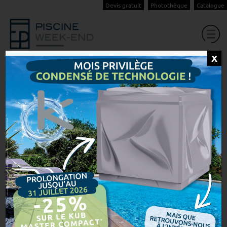
Devis gratuit
Photothèque
Catalogue
X
Et s’il était temps de donner
une seconde vie à votre
piscine ?
Accueil
Actualités Piscine Week-End
Et s’il était temps de d...