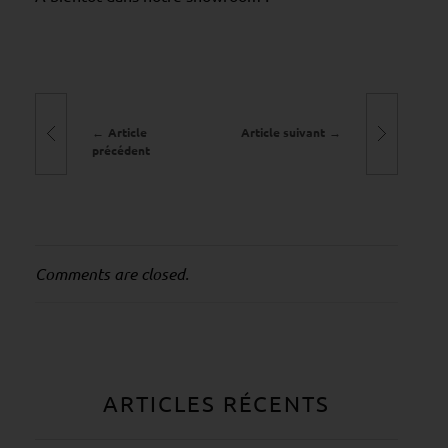
e
m
p
s
d
Article
Article suivant
e
précédent
d
o
n
n
Comments are closed.
e
r
u
n
ARTICLES RÉCENTS
e
s