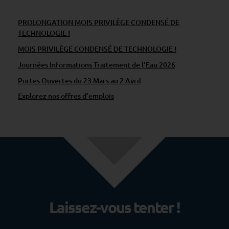
e
c
PROLONGATION MOIS PRIVILÈGE CONDENSÉ DE
TECHNOLOGIE !
o
n
MOIS PRIVILÈGE CONDENSÉ DE TECHNOLOGIE !
d
Journées Informations Traitement de l’Eau 2026
e
Portes Ouvertes du 23 Mars au 2 Avril
v
Explorez nos offres d’emplois
i
e
à
v
o
t
r
Laissez-vous tenter !
e
p