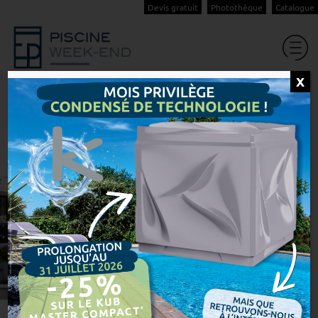
Devis gratuit
Photothèque
Catalogue
X
Des piscines
exceptionnelles inspirées
par des architectes
Accueil
Notre savoir-faire
Piscines
Une piscine sur mesure qui
s&r...
Des piscines exceptionnelles i...