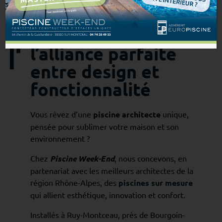
Piscine architecte :
l’alliance parfaite
entre design et
fonctionnalité
Vous rêvez d’une
piscine architecte
unique,
pensée pour sublimer votre maison et son
environnement ?
Chez
Piscine Week-End
, nous concevons, en
partenariat avec les meilleurs architectes de la
région Rhône-Alpes, des
piscines sur mesure
qui allient esthétique, innovation et confort.
Installés à Ruy-Montceau, près de Bourgoin-