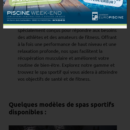
Nos spas sportifs
Chez Piscine Week-End, nos spas sportifs sont
spécialement conçus pour répondre aux besoins
des athlètes et des amateurs de fitness. Offrant
à la fois une performance de haut niveau et une
relaxation profonde, nos spas facilitent la
récupération musculaire et améliorent votre
routine de bien-être. Explorez notre gamme et
trouvez le spa sportif qui vous aidera à atteindre
vos objectifs de santé et de fitness.
Quelques modèles de spas sportifs
disponibles :