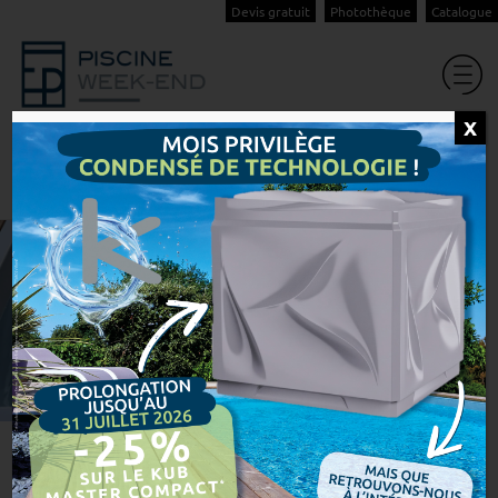
Devis gratuit
Photothèque
Catalogue
X
La gamme sportive
Accueil
Notre savoir-faire
Nos spas
La gamme sportive