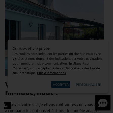
Cookies et vie privée
Les cookies nous indiquent les parties du site que vous avez
visitées et nous donnent des indications sur votre navigation
pour améliorer notre communication. En cliquant sur
"Accepter", vous acceptez le dépôt de cookies à des fins de
suivi statistique.
Plus d'informations
Abri haut / sur mesure - inspiration
Vous hésitez entre bas,
ACCEPTER
PERSONNALISER
mi‑haut, haut ?
Décrivez votre usage et vos contraintes : on vous aide
à comparer les options et à choisir le modèle adapté.