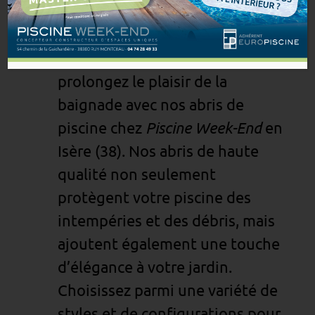
baignade
Augmentez la sécurité et
prolongez le plaisir de la
baignade avec nos abris de
Piscine Week-End
piscine chez
en
Isère (38). Nos abris de haute
qualité non seulement
protègent votre piscine des
intempéries et des débris, mais
ajoutent également une touche
d’élégance à votre jardin.
Choisissez parmi une variété de
styles et de configurations pour