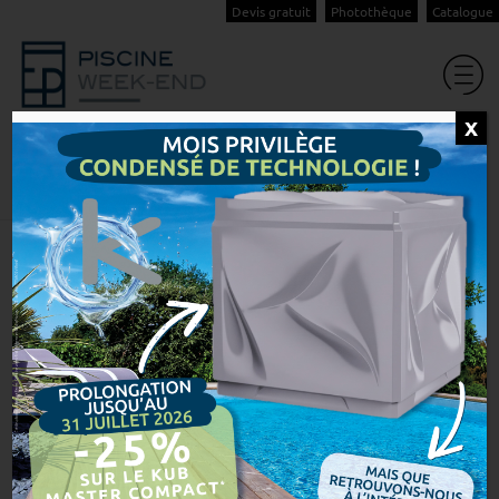
Devis gratuit
Photothèque
Catalogue
X
Nos abris
Accueil
Notre savoir-faire
Nos abris
Abri de piscine en
Isère (38) :
sécurisez votre
bassin et
prolongez la