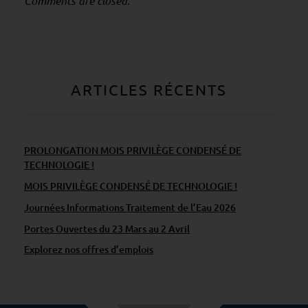
Comments are closed.
&
M
a
i
n
ARTICLES RÉCENTS
t
e
n
PROLONGATION MOIS PRIVILÈGE CONDENSÉ DE
a
TECHNOLOGIE !
n
MOIS PRIVILÈGE CONDENSÉ DE TECHNOLOGIE !
c
Journées Informations Traitement de l’Eau 2026
e
Portes Ouvertes du 23 Mars au 2 Avril
Explorez nos offres d’emplois