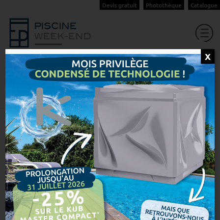
Devis gratuit
Photothèque
Catalogue
X
Offre d’emploi Technicien
S.A.V. & Maintenance
Accueil
Actualités Piscine Week-End
Offre d’emploi Technicie...