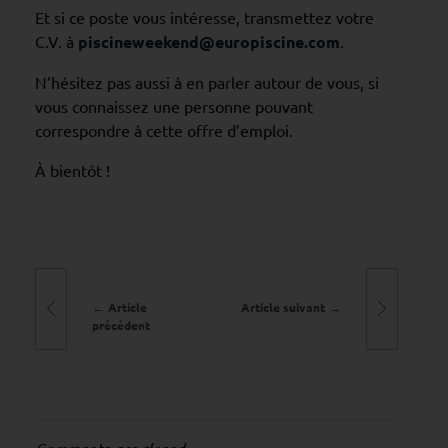
T
Et si ce poste vous intéresse, transmettez votre
C.V. à
piscineweekend@europiscine.com
.
e
c
N’hésitez pas aussi à en parler autour de vous, si
h
vous connaissez une personne pouvant
n
correspondre à cette offre d’emploi.
i
À bientôt !
c
i
e
n
S
Article
Article suivant
.
précédent
A
.
V
.