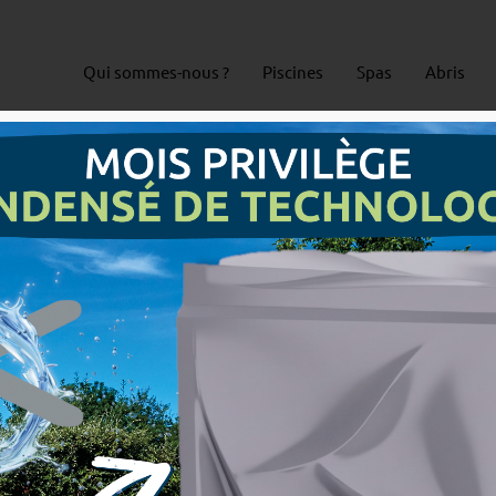
Qui sommes-nous ?
Piscines
Spas
Abris
 une piscine, rénover un
uipements ?
e claire :
cadrer le
ent puis piloter les