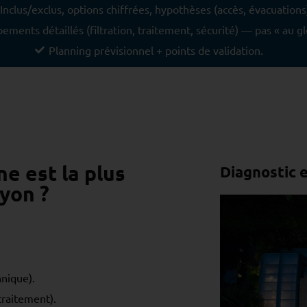
Inclus/exclus, options chiffrées, hypothèses (accès, évacuations
ements détaillés (filtration, traitement, sécurité) — pas « au gl
Planning prévisionnel + points de validation.
ne est la plus
Diagnostic e
Lyon ?
hnique).
traitement).