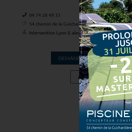
04 74 28 49 33
54 chemin de la Guichardière, RN 6, 38300 Ruy-
Intervention Lyon & alentours
DEMANDER UN DEVIS PISCINE
APPELER LE MAGASIN