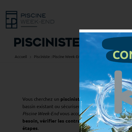
Pisciniste Lyon
Accueil
Pisciniste : Piscine Week-End,...
Pisciniste Lyon
Vous cherchez un
pisciniste à Lyon
pour construire
bassin existant ou sécuriser voire optimiser vos éq
Piscine Week-End
vous accompagne avec une approch
besoin, vérifier les contraintes, chiffrer proprem
étapes
.