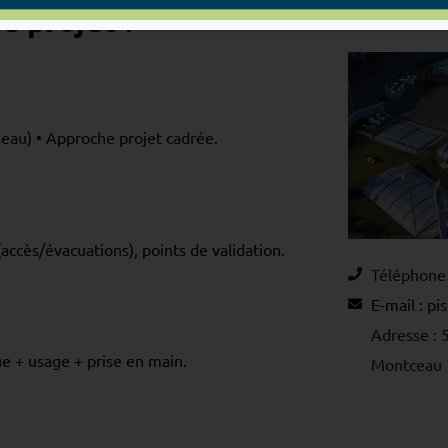
e projet ?
Contact r
au) • Approche projet cadrée.
accès/évacuations), points de validation.
Téléphone 
E-mail : 
Adresse : 
ue + usage + prise en main.
Montceau