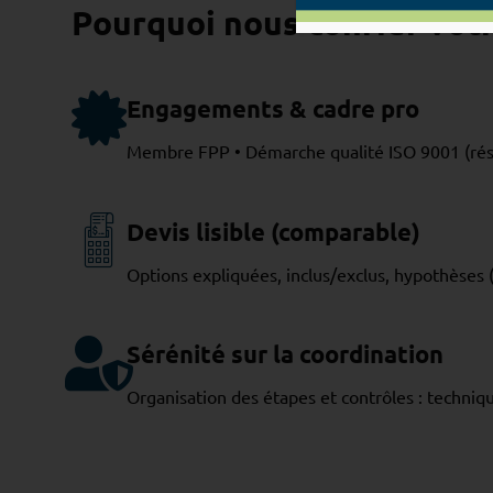
Pourquoi nous confier votr
Engagements & cadre pro
Membre FPP • Démarche qualité ISO 9001 (rése
Devis lisible (comparable)
Options expliquées, inclus/exclus, hypothèses (
Sérénité sur la coordination
Organisation des étapes et contrôles : techniq