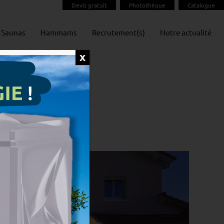
Devis gratuit
Photothèque
Catalogue
Saunas
Hammams
Recrutement(s)
Notre actualité
X