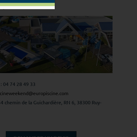
apide
: 04 74 28 49 33
piscineweekend@europiscine.com
54 chemin de la Guichardière, RN 6, 38300 Ruy-